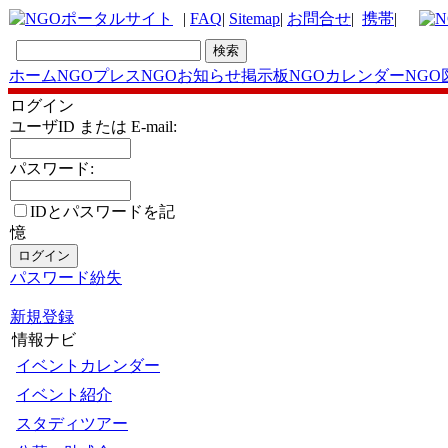
|
FAQ
|
Sitemap
|
お問合せ
|
携帯
|
ホーム
NGOプレス
NGOお知らせ掲示板
NGOカレンダー
NGO
ログイン
ユーザID または E-mail:
パスワード:
IDとパスワードを記
憶
パスワード紛失
新規登録
情報ナビ
イベントカレンダー
イベント紹介
スタディツアー