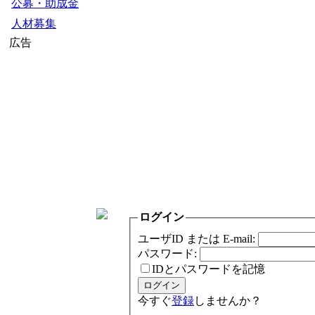
公募・助成金
人材募集
広告
ログイン
ユーザID または E-mail:
パスワード:
IDとパスワードを記憶
今すぐ
登録
しませんか？