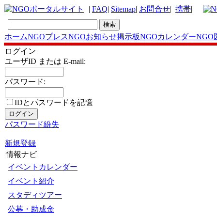
|
FAQ
|
Sitemap
|
お問合せ
|
携帯
|
ホーム
NGOプレス
NGOお知らせ掲示板
NGOカレンダー
NGO
ログイン
ユーザID または E-mail:
パスワード:
IDとパスワードを記憶
パスワード紛失
新規登録
情報ナビ
イベントカレンダー
イベント紹介
スタディツアー
公募・助成金