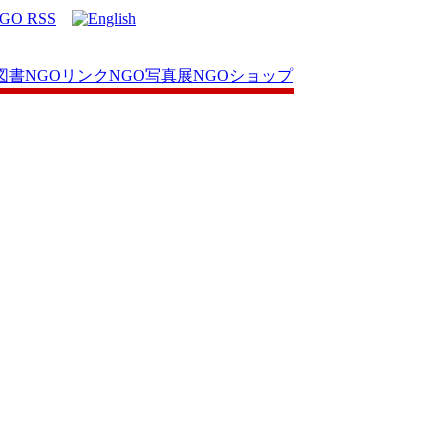
図書
NGOリンク
NGO写真展
NGOショップ