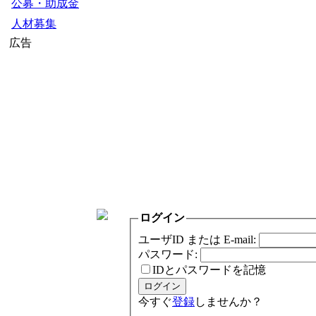
公募・助成金
人材募集
広告
ログイン
ユーザID または E-mail:
パスワード:
IDとパスワードを記憶
今すぐ
登録
しませんか？