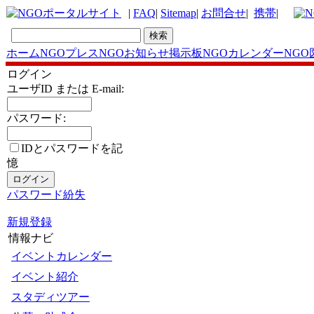
|
FAQ
|
Sitemap
|
お問合せ
|
携帯
|
ホーム
NGOプレス
NGOお知らせ掲示板
NGOカレンダー
NGO
ログイン
ユーザID または E-mail:
パスワード:
IDとパスワードを記
憶
パスワード紛失
新規登録
情報ナビ
イベントカレンダー
イベント紹介
スタディツアー