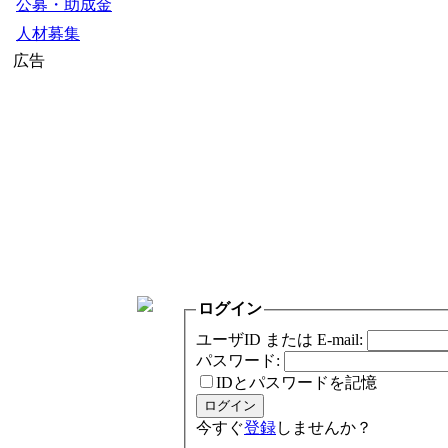
公募・助成金
人材募集
広告
ログイン
ユーザID または E-mail:
パスワード:
IDとパスワードを記憶
今すぐ
登録
しませんか？