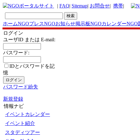
|
FAQ
|
Sitemap
|
お問合せ
|
携帯
|
ホーム
NGOプレス
NGOお知らせ掲示板
NGOカレンダー
NGO
ログイン
ユーザID または E-mail:
パスワード:
IDとパスワードを記
憶
パスワード紛失
新規登録
情報ナビ
イベントカレンダー
イベント紹介
スタディツアー