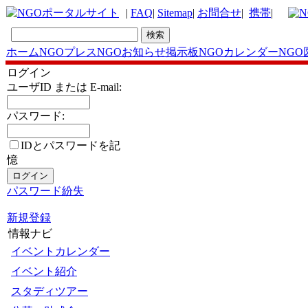
|
FAQ
|
Sitemap
|
お問合せ
|
携帯
|
ホーム
NGOプレス
NGOお知らせ掲示板
NGOカレンダー
NGO
ログイン
ユーザID または E-mail:
パスワード:
IDとパスワードを記
憶
パスワード紛失
新規登録
情報ナビ
イベントカレンダー
イベント紹介
スタディツアー