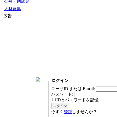
公募・助成金
人材募集
広告
ログイン
ユーザID または E-mail:
パスワード:
IDとパスワードを記憶
今すぐ
登録
しませんか？