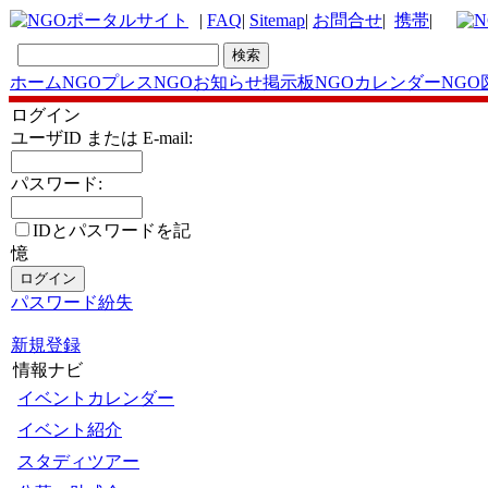
|
FAQ
|
Sitemap
|
お問合せ
|
携帯
|
ホーム
NGOプレス
NGOお知らせ掲示板
NGOカレンダー
NGO
ログイン
ユーザID または E-mail:
パスワード:
IDとパスワードを記
憶
パスワード紛失
新規登録
情報ナビ
イベントカレンダー
イベント紹介
スタディツアー