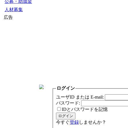
公募・助成金
人材募集
広告
ログイン
ユーザID または E-mail:
パスワード:
IDとパスワードを記憶
今すぐ
登録
しませんか？