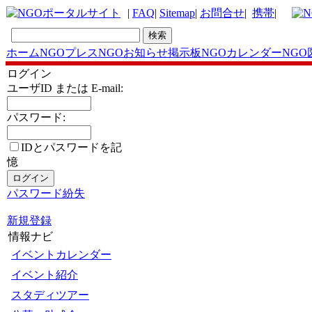
|
FAQ
|
Sitemap
|
お問合せ
|
携帯
|
ホーム
NGOプレス
NGOお知らせ掲示板
NGOカレンダー
NGO
ログイン
ユーザID または E-mail:
パスワード:
IDとパスワードを記
憶
パスワード紛失
新規登録
情報ナビ
イベントカレンダー
イベント紹介
スタディツアー