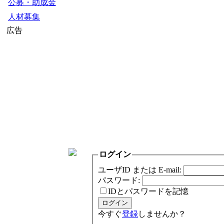
公募・助成金
人材募集
広告
ログイン
ユーザID または E-mail:
パスワード:
IDとパスワードを記憶
今すぐ
登録
しませんか？