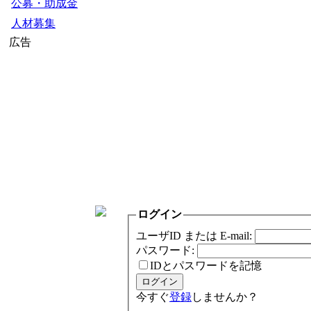
公募・助成金
人材募集
広告
ログイン
ユーザID または E-mail:
パスワード:
IDとパスワードを記憶
今すぐ
登録
しませんか？