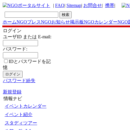
|
FAQ
|
Sitemap
|
お問合せ
|
携帯
|
ホーム
NGOプレス
NGOお知らせ掲示板
NGOカレンダー
NGO
ログイン
ユーザID または E-mail:
パスワード:
IDとパスワードを記
憶
パスワード紛失
新規登録
情報ナビ
イベントカレンダー
イベント紹介
スタディツアー