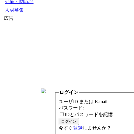
公募・助成金
人材募集
広告
ログイン
ユーザID または E-mail:
パスワード:
IDとパスワードを記憶
今すぐ
登録
しませんか？