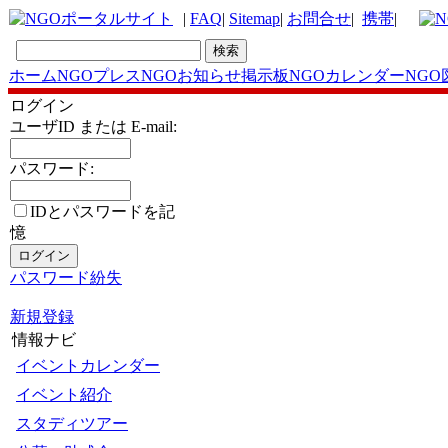
|
FAQ
|
Sitemap
|
お問合せ
|
携帯
|
ホーム
NGOプレス
NGOお知らせ掲示板
NGOカレンダー
NGO
ログイン
ユーザID または E-mail:
パスワード:
IDとパスワードを記
憶
パスワード紛失
新規登録
情報ナビ
イベントカレンダー
イベント紹介
スタディツアー