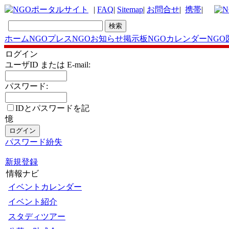
|
FAQ
|
Sitemap
|
お問合せ
|
携帯
|
ホーム
NGOプレス
NGOお知らせ掲示板
NGOカレンダー
NGO
ログイン
ユーザID または E-mail:
パスワード:
IDとパスワードを記
憶
パスワード紛失
新規登録
情報ナビ
イベントカレンダー
イベント紹介
スタディツアー