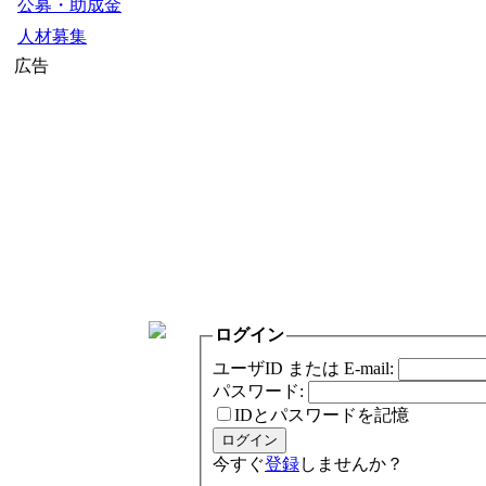
公募・助成金
人材募集
広告
ログイン
ユーザID または E-mail:
パスワード:
IDとパスワードを記憶
今すぐ
登録
しませんか？