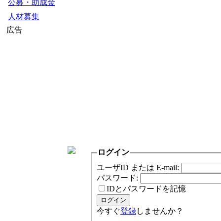
公募・助成金
人材募集
広告
ログイン
ユーザID または E-mail:
パスワード:
IDとパスワードを記憶
今すぐ
登録
しませんか？