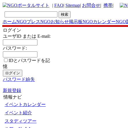
|
FAQ
|
Sitemap
|
お問合せ
|
携帯
|
ホーム
NGOプレス
NGOお知らせ掲示板
NGOカレンダー
NGO
ログイン
ユーザID または E-mail:
パスワード:
IDとパスワードを記
憶
パスワード紛失
新規登録
情報ナビ
イベントカレンダー
イベント紹介
スタディツアー