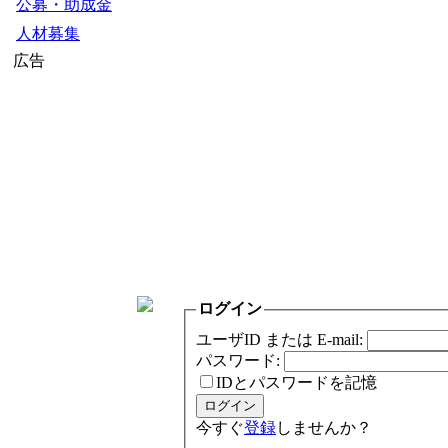
公募・助成金
人材募集
広告
ログイン
ユーザID または E-mail:
パスワード:
IDとパスワードを記憶
今すぐ
登録
しませんか？