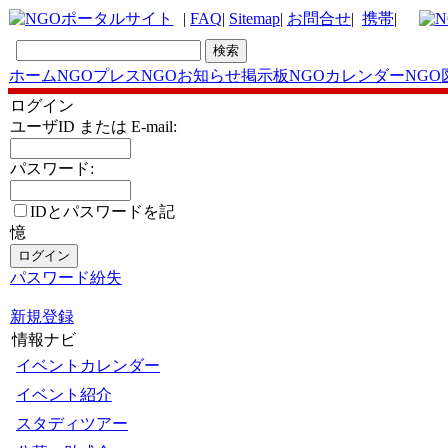
|
FAQ
|
Sitemap
|
お問合せ
|
携帯
|
ホーム
NGOプレス
NGOお知らせ掲示板
NGOカレンダー
NGO
ログイン
ユーザID または E-mail:
パスワード:
IDとパスワードを記
憶
パスワード紛失
新規登録
情報ナビ
イベントカレンダー
イベント紹介
スタディツアー