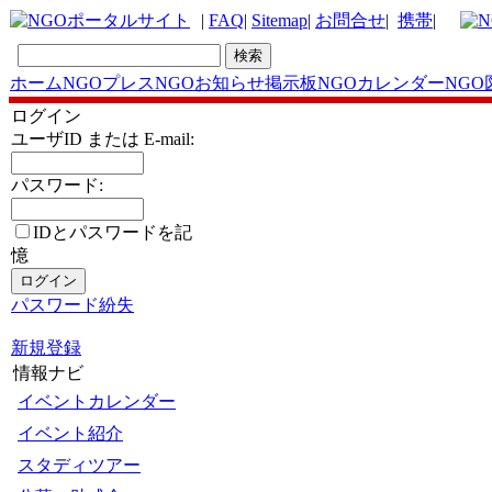
|
FAQ
|
Sitemap
|
お問合せ
|
携帯
|
ホーム
NGOプレス
NGOお知らせ掲示板
NGOカレンダー
NGO
ログイン
ユーザID または E-mail:
パスワード:
IDとパスワードを記
憶
パスワード紛失
新規登録
情報ナビ
イベントカレンダー
イベント紹介
スタディツアー