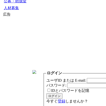
公募・助成金
人材募集
広告
ログイン
ユーザID または E-mail:
パスワード:
IDとパスワードを記憶
今すぐ
登録
しませんか？