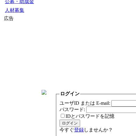
公募・助成金
人材募集
広告
ログイン
ユーザID または E-mail:
パスワード:
IDとパスワードを記憶
今すぐ
登録
しませんか？