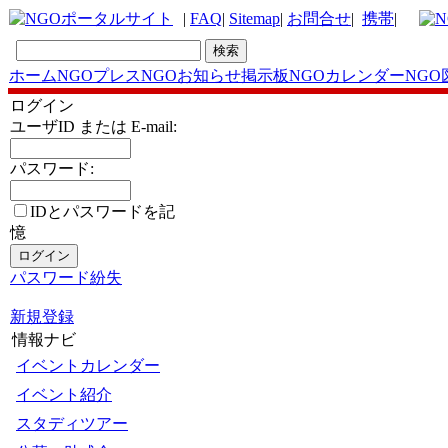
|
FAQ
|
Sitemap
|
お問合せ
|
携帯
|
ホーム
NGOプレス
NGOお知らせ掲示板
NGOカレンダー
NGO
ログイン
ユーザID または E-mail:
パスワード:
IDとパスワードを記
憶
パスワード紛失
新規登録
情報ナビ
イベントカレンダー
イベント紹介
スタディツアー