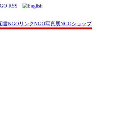
図書
NGOリンク
NGO写真展
NGOショップ