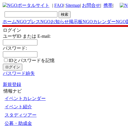
|
FAQ
|
Sitemap
|
お問合せ
|
携帯
|
ホーム
NGOプレス
NGOお知らせ掲示板
NGOカレンダー
NGO
ログイン
ユーザID または E-mail:
パスワード:
IDとパスワードを記憶
パスワード紛失
新規登録
情報ナビ
イベントカレンダー
イベント紹介
スタディツアー
公募・助成金