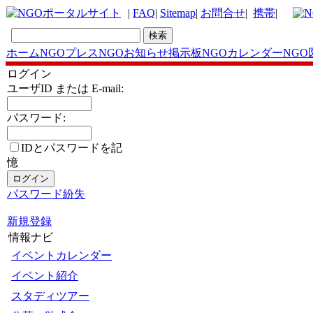
|
FAQ
|
Sitemap
|
お問合せ
|
携帯
|
ホーム
NGOプレス
NGOお知らせ掲示板
NGOカレンダー
NGO
ログイン
ユーザID または E-mail:
パスワード:
IDとパスワードを記
憶
パスワード紛失
新規登録
情報ナビ
イベントカレンダー
イベント紹介
スタディツアー