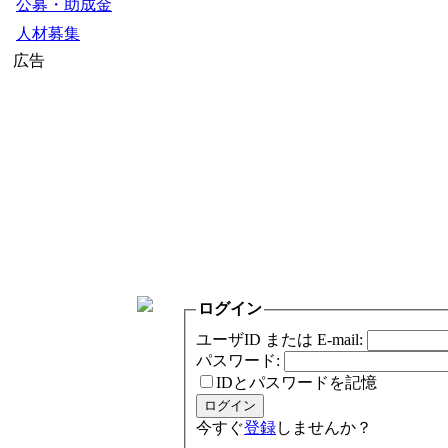
公募・助成金
人材募集
広告
ログイン
ユーザID または E-mail:
パスワード:
IDとパスワードを記憶
今すぐ
登録
しませんか？