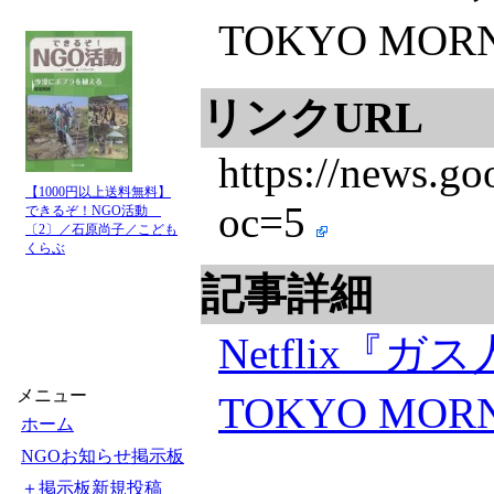
TOKYO MO
リンクURL
https://new
【1000円以上送料無料】
oc=5
できるぞ！NGO活動
〔2〕／石原尚子／こども
くらぶ
記事詳細
Netflix
メニュー
TOKYO MOR
ホーム
NGOお知らせ掲示板
＋掲示板新規投稿