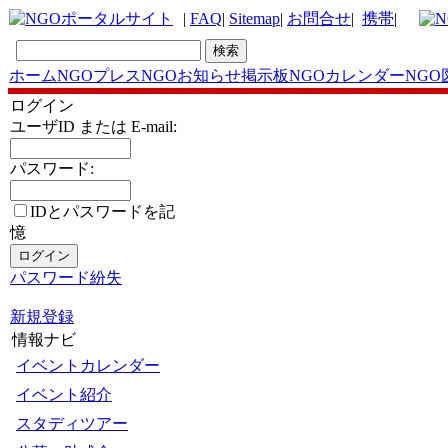
|
FAQ
|
Sitemap
|
お問合せ
|
携帯
|
ホーム
NGOプレス
NGOお知らせ掲示板
NGOカレンダー
NGO
ログイン
ユーザID または E-mail:
パスワード:
IDとパスワードを記
憶
パスワード紛失
新規登録
情報ナビ
イベントカレンダー
イベント紹介
スタディツアー