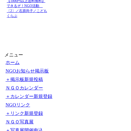
社会起業家
ふるさと納税f
2026-8-
6 13:10
ニュース
プロジェクトの
社会起業家
ソーシャルカン
2026-8-
5 17:53
ニュース
開催！8月7日(
社会起業家
ソーシャルカン
2026-8-
5 17:45
ニュース
開催！8月7日(
社会起業家
【令和8年度セ
2026-8-
5 15:03
ニュース
ツ?香川にねむる地域
【1000円以上送料無料】
できるぞ！NGO活動
社会起業家
ふるさと納税f
2026-8-
〔2〕／石原尚子／こども
4 13:43
ニュース
プロジェクトの寄附
くらぶ
メニュー
ホーム
NGOお知らせ掲示板
＋掲示板新規投稿