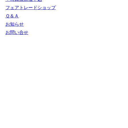
ＮＧＯカレンダー
＋カレンダー新規登
録
NGOリンク
＋リンク新規登録
ＮＧＯ写真展
＋写真展開催申込
フェアトレードショ
ップ
Ｑ＆Ａ
お知らせ
お問い合せ
N