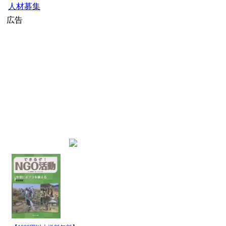
公募・助成金
人材募集
広告
home
»
社会起業家ニュース
» 社会
インデックス
社会起業家ニュース
(
http://ww
最新記事一覧
発行日
パイプ名
時