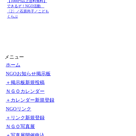
社会起業家
ソーシャルカン
2026-8-
5 17:53
ニュース
開催！8月7日(
社会起業家
ソーシャルカン
2026-8-
5 17:45
ニュース
開催！8月7日(
社会起業家
【令和8年度セ
2026-8-
5 15:03
ニュース
ツ?香川にねむる地域
社会起業家
ふるさと納税f
2026-8-
4 13:43
ニュース
プロジェクトの寄附
【1000円以上送料無料】
できるぞ！NGO活動
社会起業家
郡山市の社会
2026-8-
〔2〕／石原尚子／こども
4 11:05
ニュース
クト始動！ -
くらぶ
メニュー
ホーム
NGOお知らせ掲示板
＋掲示板新規投稿