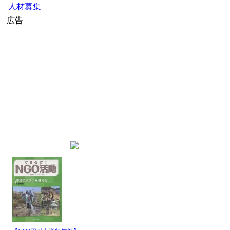
公募・助成金
人材募集
広告
home
»
社会起業家ニュース
» 社会
インデックス
社会起業家ニュース
(
http://ww
最新記事一覧
発行日
パイプ名
時