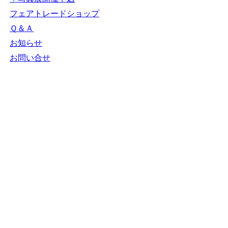
ＮＧＯカレンダー
＋カレンダー新規登
録
NGOリンク
＋リンク新規登録
ＮＧＯ写真展
＋写真展開催申込
フェアトレードショ
ップ
Ｑ＆Ａ
お知らせ
お問い合せ
N