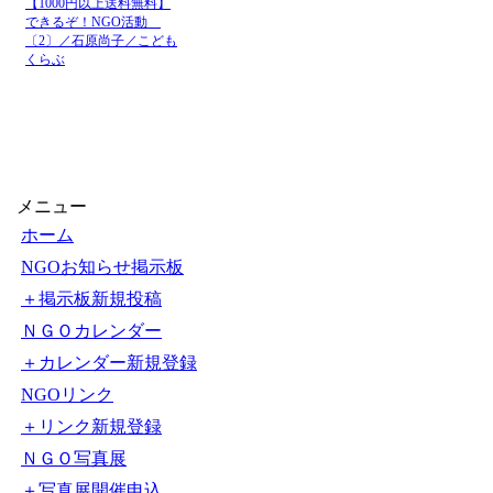
社会起業家
ふるさと納税f
2026-8-
6 13:10
ニュース
プロジェクトの
社会起業家
ソーシャルカン
2026-8-
5 17:53
ニュース
開催！8月7日(
社会起業家
ソーシャルカン
2026-8-
5 17:45
ニュース
開催！8月7日(
社会起業家
【令和8年度セ
2026-8-
5 15:03
ニュース
ツ?香川にねむる地域
【1000円以上送料無料】
できるぞ！NGO活動
社会起業家
ふるさと納税f
2026-8-
〔2〕／石原尚子／こども
4 13:43
ニュース
プロジェクトの寄附
くらぶ
メニュー
ホーム
NGOお知らせ掲示板
＋掲示板新規投稿