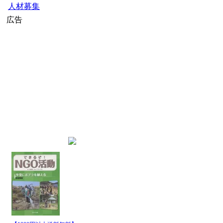
公募・助成金
人材募集
広告
home
»
社会起業家ニュース
» 社会
インデックス
社会起業家ニュース
(
http://ww
最新記事一覧
発行日
パイプ名
時