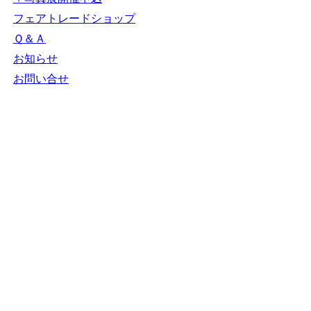
ＮＧＯカレンダー
＋カレンダー新規登
録
NGOリンク
＋リンク新規登録
ＮＧＯ写真展
＋写真展開催申込
フェアトレードショ
ップ
Ｑ＆Ａ
お知らせ
お問い合せ
N