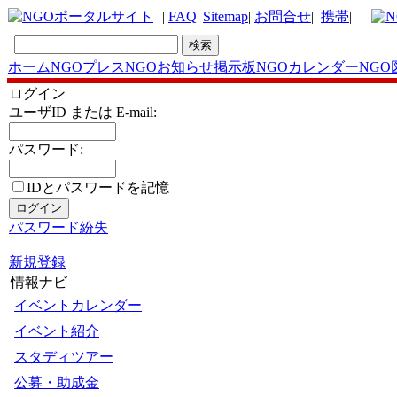
|
FAQ
|
Sitemap
|
お問合せ
|
携帯
|
ホーム
NGOプレス
NGOお知らせ掲示板
NGOカレンダー
NGO
ログイン
ユーザID または E-mail:
パスワード:
IDとパスワードを記憶
パスワード紛失
新規登録
情報ナビ
イベントカレンダー
イベント紹介
スタディツアー
公募・助成金