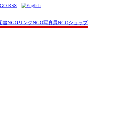
図書
NGOリンク
NGO写真展
NGOショップ