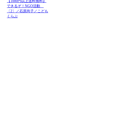
【1000円以上送料無料】
できるぞ！NGO活動
〔2〕／石原尚子／こども
くらぶ
メニュー
ホーム
NGOお知らせ掲示板
＋掲示板新規投稿
ＮＧＯカレンダー
＋カレンダー新規登録
NGOリンク
＋リンク新規登録
ＮＧＯ写真展
＋写真展開催申込