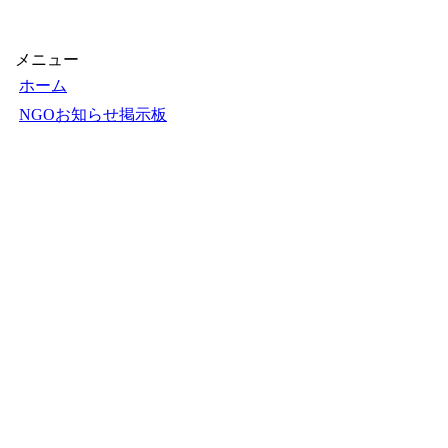
【1000円以上送料無料】
できるぞ！NGO活動
〔2〕／石原尚子／こども
くらぶ
メニュー
ホーム
NGOお知らせ掲示板
＋掲示板新規投稿
ＮＧＯカレンダー
＋カレンダー新規登録
NGOリンク
＋リンク新規登録
ＮＧＯ写真展
＋写真展開催申込