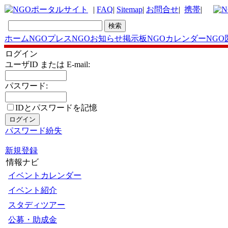
|
FAQ
|
Sitemap
|
お問合せ
|
携帯
|
ホーム
NGOプレス
NGOお知らせ掲示板
NGOカレンダー
NGO
ログイン
ユーザID または E-mail:
パスワード:
IDとパスワードを記憶
パスワード紛失
新規登録
情報ナビ
イベントカレンダー
イベント紹介
スタディツアー
公募・助成金