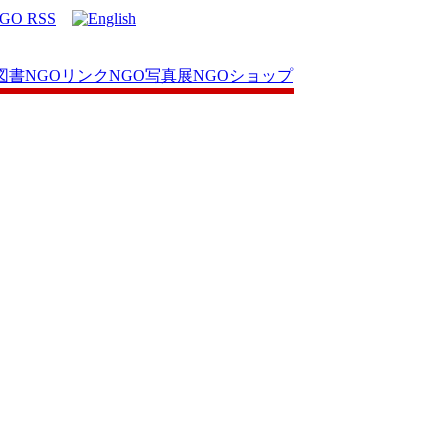
図書
NGOリンク
NGO写真展
NGOショップ