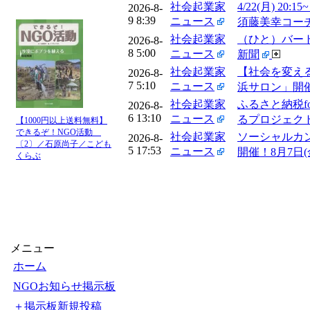
社会起業家
4/22(月) 
2026-8-
9 8:39
ニュース
須藤美幸コーチ Le 
社会起業家
（ひと）バート
2026-8-
8 5:00
ニュース
新聞
社会起業家
【社会を変え
2026-8-
7 5:10
ニュース
浜サロン」開催 -
社会起業家
ふるさと納税f
2026-8-
6 13:10
ニュース
るプロジェクト
【1000円以上送料無料】
できるぞ！NGO活動
社会起業家
ソーシャルカン
2026-8-
〔2〕／石原尚子／こども
5 17:53
ニュース
開催！8月7日
くらぶ
メニュー
ホーム
NGOお知らせ掲示板
＋掲示板新規投稿