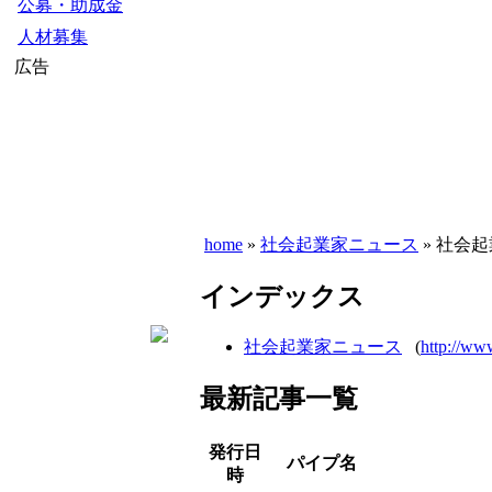
公募・助成金
人材募集
広告
home
»
社会起業家ニュース
» 社会
インデックス
社会起業家ニュース
(
http://ww
最新記事一覧
発行日
パイプ名
時