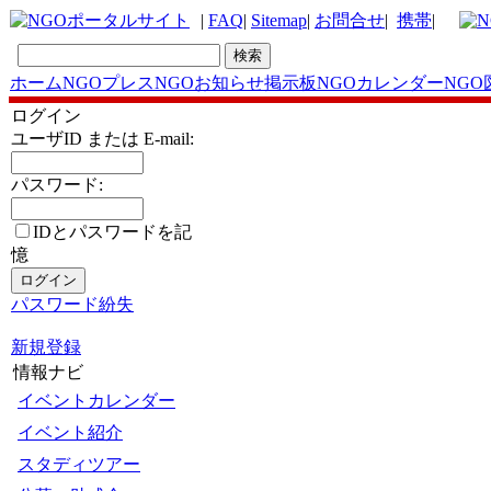
|
FAQ
|
Sitemap
|
お問合せ
|
携帯
|
ホーム
NGOプレス
NGOお知らせ掲示板
NGOカレンダー
NGO
ログイン
ユーザID または E-mail:
パスワード:
IDとパスワードを記
憶
パスワード紛失
新規登録
情報ナビ
イベントカレンダー
イベント紹介
スタディツアー