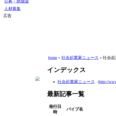
公募・助成金
人材募集
広告
home
»
社会起業家ニュース
» 社会
インデックス
社会起業家ニュース
(
http://ww
最新記事一覧
発行日
パイプ名
時