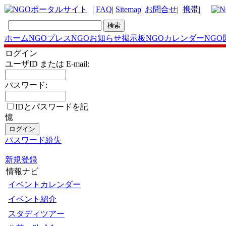
|
FAQ
|
Sitemap
|
お問合せ
|
携帯
|
ホーム
NGOプレス
NGOお知らせ掲示板
NGOカレンダー
NGO
ログイン
ユーザID または E-mail:
パスワード:
IDとパスワードを記
憶
パスワード紛失
新規登録
情報ナビ
イベントカレンダー
イベント紹介
スタディツアー