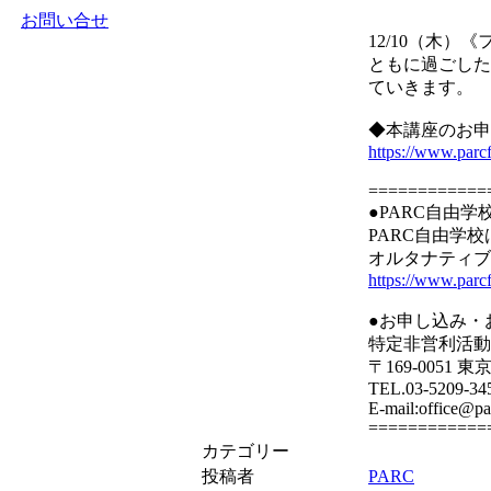
お問い合せ
12/10（木）
ともに過ごした
ていきます。
◆本講座のお申
https://www.parc
============
●PARC自由学
PARC自由学
オルタナティブ
https://www.parcf
●お申し込み・
特定非営利活動
〒169-0051
TEL.03-5209-34
E-mail:office@p
============
カテゴリー
投稿者
PARC