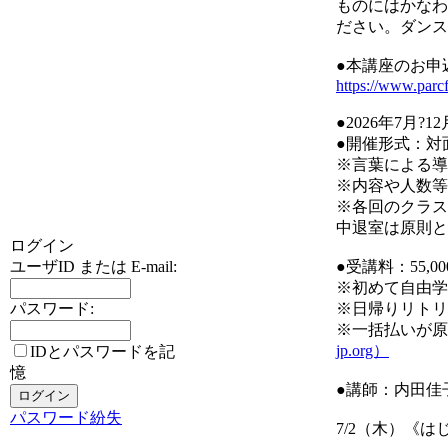
ものにはかなわ
ださい。ダンス
●本講座のお申
https://www.parc
●2026年7月?
●開催形式：対
※言葉による導
※内容や人数等
※各回のクラス
中退室は原則と
ログイン
ユーザID または E-mail:
●受講料：55,00
※初めて自由学
パスワード:
※日帰りリトリ
※一括払いが原
jp.org）
IDとパスワードを記
憶
●講師：内田佳
パスワード紛失
7/2（木）《