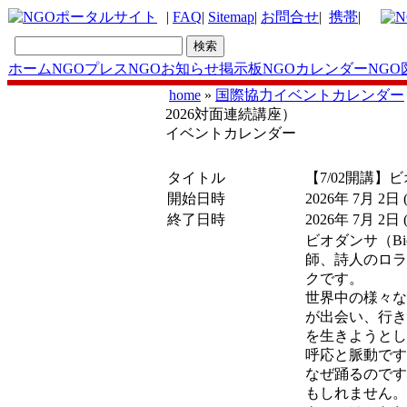
|
FAQ
|
Sitemap
|
お問合せ
|
携帯
|
ホーム
NGOプレス
NGOお知らせ掲示板
NGOカレンダー
NGO
home
»
国際協力イベントカレンダー
2026対面連続講座）
イベントカレンダー
タイトル
【7/02開講】
開始日時
2026年 7月 2日
終了日時
2026年 7月 2日
ビオダンサ（B
師、詩人のロラ
クです。
世界中の様々な
が出会い、行き
を生きようとし
呼応と脈動です
なぜ踊るのです
もしれません。