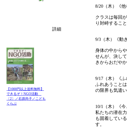
8/20（木）
クラスは毎回が
り対峙すること
詳細
9/3（木）《
身体の中からや
せんが、決して
きからおだやか
9/17（木）《
ふれあうことは
【1000円以上送料無料】
の限界も気遣い
できるぞ！NGO活動
〔2〕／石原尚子／こども
くらぶ
10/1（木）
私たちの潜在力
も固着している
す。