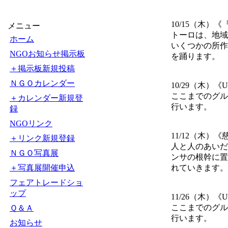
10/15（木
メニュー
トーロは、地域
ホーム
いくつかの所作
NGOお知らせ掲示板
を踊ります。
＋掲示板新規投稿
ＮＧＯカレンダー
10/29（木）《Unt
ここまでのグル
＋カレンダー新規登
行います。
録
NGOリンク
11/12（木）
＋リンク新規登録
人と人のあいだ
ＮＧＯ写真展
ンサの根幹に置
＋写真展開催申込
れていきます。
フェアトレードショ
ップ
11/26（木）《Unt
ここまでのグル
Ｑ＆Ａ
行います。
お知らせ