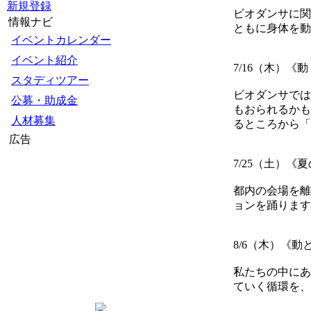
新規登録
ビオダンサに関
情報ナビ
ともに身体を動
イベントカレンダー
イベント紹介
7/16（木）《
スタディツアー
ビオダンサでは
公募・助成金
もおられるかも
人材募集
るところから「
広告
7/25（土）
都内の会場を離
ョンを踊ります
8/6（木）《
私たちの中にあ
ていく循環を、