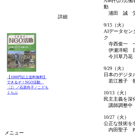
AI時代の労
動
浦田 誠 労
詳細
9/15（火）
AIデータセ
ク
寺西俊一 一
伊瀬洋昭 日
今川草乃花 
9/29（火）
日本のデジタ
【1000円以上送料無料】
若江雅子 朝
できるぞ！NGO活動
〔2〕／石原尚子／こども
10/13（火）
くらぶ
民主主義を深
講師調整中
10/27（火）
公正な技術を
内田聖子 P
メニュー