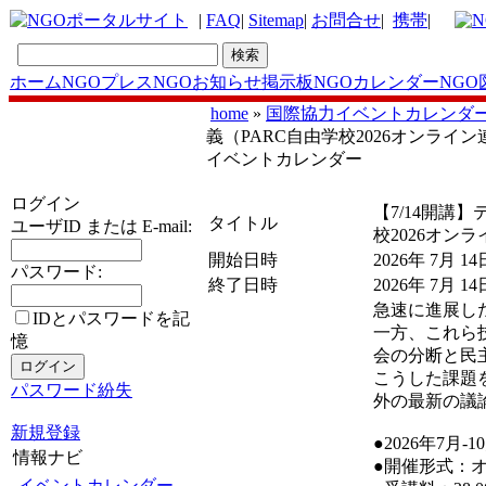
|
FAQ
|
Sitemap
|
お問合せ
|
携帯
|
ホーム
NGOプレス
NGOお知らせ掲示板
NGOカレンダー
NGO
home
»
国際協力イベントカレンダ
義（PARC自由学校2026オンライン
イベントカレンダー
ログイン
【7/14開講
タイトル
ユーザID または E-mail:
校2026オン
開始日時
2026年 7月 14
パスワード:
終了日時
2026年 7月 14
急速に進展し
IDとパスワードを記
一方、これら
憶
会の分断と民
こうした課題
パスワード紛失
外の最新の議
新規登録
●2026年7月‐1
情報ナビ
●開催形式：オ
イベントカレンダー