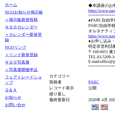
ホーム
◆本講座のお
https://www.par
NGOお知らせ掲示板
===========
＋掲示板新規投稿
●PARC自由
PARC自由
ＮＧＯカレンダー
オルタナティ
＋カレンダー新規登
https://www.parc
録
●お申し込み
特定非営利活
NGOリンク
〒169-0051
＋リンク新規登録
TEL.03-5209-3
E-mail:office@
ＮＧＯ写真展
===========
＋写真展開催申込
カテゴリー
フェアトレードショ
投稿者
PARC
ップ
レコード表示
公開
Ｑ＆Ａ
繰り返し
お知らせ
最終更新日
2026年 4月 2
お問い合せ