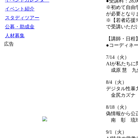
●受講料：28,0
※初めて自由学
イベント紹介
が必要となり
スタディツアー
※【若者応援!
公募・助成金
で受講いただ
人材募集
【講師・日程
広告
●コーディネー
7/14（火）
AIが私たち
成原 慧 九
8/4（火）
デジタル性暴
金尻カズナ 
8/18（火）
偽情報から公
南 彰 琉球
9/1（火）