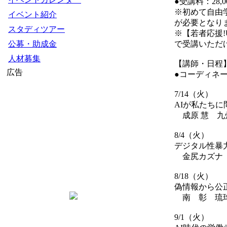
●受講料：28,0
※初めて自由学
イベント紹介
が必要となり
スタディツアー
※【若者応援!
公募・助成金
で受講いただ
人材募集
【講師・日程
広告
●コーディネー
7/14（火）
AIが私たち
成原 慧 九
8/4（火）
デジタル性暴
金尻カズナ 
8/18（火）
偽情報から公
南 彰 琉球
9/1（火）