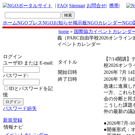
|
FAQ
|
Sitemap
|
お問合せ
|
携帯
|
ホーム
NGOプレス
NGOお知らせ掲示板
NGOカレンダー
NGO
home
»
国際協力イベントカレンダ
義（PARC自由学校2026オンライン
イベントカレンダー
ログイン
【7/14開講
タイトル
ユーザID または E-mail:
校2026オン
開始日時
2026年 7月 14
パスワード:
終了日時
2026年 7月 14
急速に進展し
IDとパスワードを記
一方、これら
憶
会の分断と民
こうした課題
パスワード紛失
外の最新の議
新規登録
●2026年7月‐1
情報ナビ
●開催形式：オ
イベントカレンダー