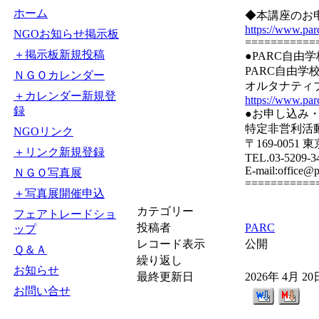
ホーム
◆本講座のお
https://www.par
NGOお知らせ掲示板
===========
＋掲示板新規投稿
●PARC自由
PARC自由
ＮＧＯカレンダー
オルタナティ
＋カレンダー新規登
https://www.parc
録
●お申し込み
特定非営利活
NGOリンク
〒169-0051
＋リンク新規登録
TEL.03-5209-3
E-mail:office@
ＮＧＯ写真展
===========
＋写真展開催申込
カテゴリー
フェアトレードショ
投稿者
PARC
ップ
レコード表示
公開
Ｑ＆Ａ
繰り返し
お知らせ
最終更新日
2026年 4月 2
お問い合せ