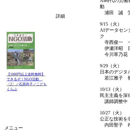
AI時代の労
動
浦田 誠 労
詳細
9/15（火）
AIデータセ
ク
寺西俊一 一
伊瀬洋昭 日
今川草乃花 
9/29（火）
日本のデジタ
【1000円以上送料無料】
若江雅子 朝
できるぞ！NGO活動
〔2〕／石原尚子／こども
10/13（火）
くらぶ
民主主義を深
講師調整中
10/27（火）
公正な技術を
内田聖子 P
メニュー