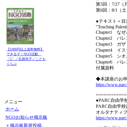
第5回：7/27（
第6回：8/1
●テキスト＜目
"Teaching Palest
Chapter1
Chapter2
Chapter3 ガザ
【1000円以上送料無料】
Chapter4
できるぞ！NGO活動
Chapter5
〔2〕／石原尚子／こども
Chapter6 
くらぶ
付属資料
◆本講座のお
https://www.parc
============
●PARC自由学
メニュー
PARC自由学
ホーム
オルタナティブ
NGOお知らせ掲示板
https://www.parcf
＋掲示板新規投稿