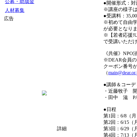
公募・助成金
●開催形式：対
※講座の様子
人材募集
●受講料：35,0
広告
※初めて自由学
が必要となり
※【若者応援!U
で受講いただ
《共催》NPO
※DEAR会員
クーポン番号が
（
main@dear.or.
●講師＆コーデ
・近藤牧子 開
・田中 滋 P
●日程
第1回：6/8（
第2回：6/15（
詳細
第3回：6/29（
第4回：7/13（