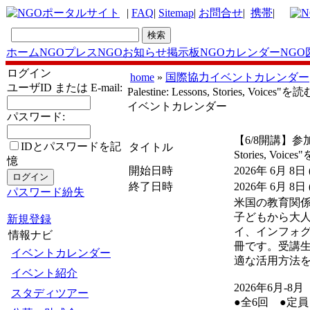
|
FAQ
|
Sitemap
|
お問合せ
|
携帯
|
ホーム
NGOプレス
NGOお知らせ掲示板
NGOカレンダー
NGO
ログイン
home
»
国際協力イベントカレンダー
ユーザID または E-mail:
Palestine: Lessons, Stories, Vo
イベントカレンダー
パスワード:
【6/8開講】参加型
IDとパスワードを記
タイトル
Stories, Vo
憶
開始日時
2026年 6月 8日
終了日時
2026年 6月 8日
パスワード紛失
米国の教育関係者ら
子どもから大
新規登録
イ、インフォ
情報ナビ
冊です。受講
イベントカレンダー
適な活用方法を
イベント紹介
2026年6月‐8月
スタディツアー
●全6回 ●定員