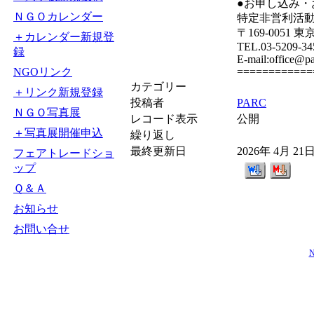
●お申し込み・
ＮＧＯカレンダー
特定非営利活動
〒169-0051
＋カレンダー新規登
TEL.03-5209-34
録
E-mail:office@p
NGOリンク
============
カテゴリー
＋リンク新規登録
投稿者
PARC
ＮＧＯ写真展
レコード表示
公開
＋写真展開催申込
繰り返し
最終更新日
2026年 4月 21
フェアトレードショ
ップ
Ｑ＆Ａ
お知らせ
お問い合せ
N