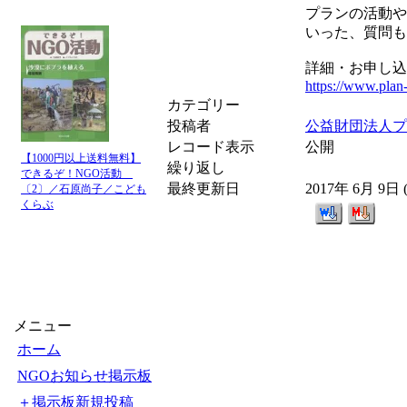
プランの活動や
いった、質問も
詳細・お申し込
https://www.plan-
カテゴリー
投稿者
公益財団法人プ
レコード表示
公開
【1000円以上送料無料】
繰り返し
できるぞ！NGO活動
最終更新日
2017年 6月 9日
〔2〕／石原尚子／こども
くらぶ
メニュー
ホーム
NGOお知らせ掲示板
＋掲示板新規投稿