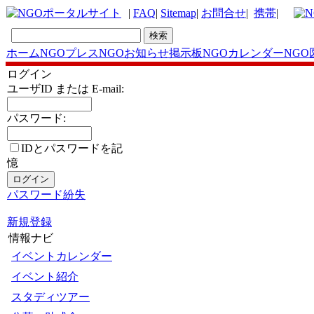
|
FAQ
|
Sitemap
|
お問合せ
|
携帯
|
ホーム
NGOプレス
NGOお知らせ掲示板
NGOカレンダー
NGO
ログイン
ユーザID または E-mail:
パスワード:
IDとパスワードを記
憶
パスワード紛失
新規登録
情報ナビ
イベントカレンダー
イベント紹介
スタディツアー