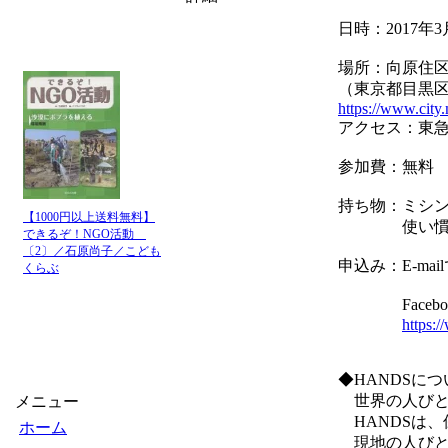
日時：2017年3
場所：向原住区
（東京都目黒区目
https://www.city.
アクセス：東急
参加費：無料
持ち物：ミシ
【1000円以上送料無料】
使い慣れた
できるぞ！NGO活動
〔2〕／石原尚子／こども
申込み：E-ma
くらぶ
Facebo
https:
◆HANDSにつ
世界の人びと
メニュー
HANDSは、
ホーム
現地の人びと