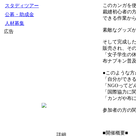
このカンガを
スタディツアー
裁縫初心者の
公募・助成金
できる作業か
人材募集
素敵なグッズ
広告
そして完成し
販売され、そ
「女子学生の
布ナプキン普
●このような方
「自分ができ
「NGOってど
「国際協力に
「カンガや布
参加者の方の
■開催概要■
詳細