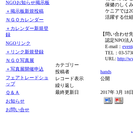
NGOお知らせ掲示板
保健のしくみ
ケニアでは20
＋掲示板新規投稿
活躍する仕組
ＮＧＯカレンダー
＋カレンダー新規登
【問い合わせ
録
認定NPO法人
NGOリンク
E-mail：
event
＋リンク新規登録
TEL：03-5738
URL:
http://w
ＮＧＯ写真展
カテゴリー
＋写真展開催申込
投稿者
hands
フェアトレードショ
レコード表示
公開
ップ
繰り返し
最終更新日
2017年 3月 18
Ｑ＆Ａ
お知らせ
お問い合せ