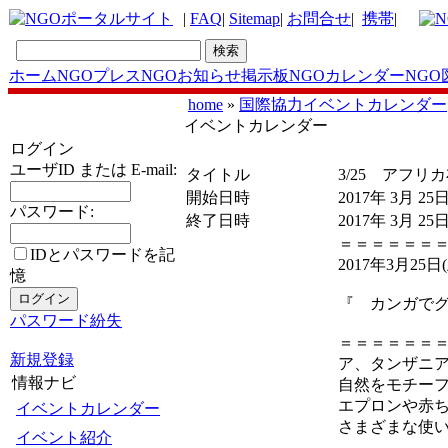
|
FAQ
|
Sitemap
|
お問合せ
|
携帯
|
ホーム
NGOプレス
NGOお知らせ掲示板
NGOカレンダー
NGO
home
»
国際協力イベントカレンダー
イベントカレンダー
ログイン
ユーザID または E-mail:
タイトル
3/25 アフ
開始日時
2017年 3月 25
パスワード:
終了日時
2017年 3月 25
＝＝＝＝＝＝
IDとパスワードを記
2017年3月25日(
憶
『 カンガで
パスワード紛失
＝＝＝＝＝＝
新規登録
ア、タンザニ
情報ナビ
自然をモチー
エプロンや赤
イベントカレンダー
さまざまな使
イベント紹介