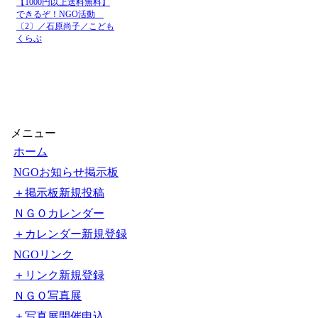
【1000円以上送料無料】
できるぞ！NGO活動
〔2〕／石原尚子／こども
くらぶ
メニュー
ホーム
NGOお知らせ掲示板
＋掲示板新規投稿
ＮＧＯカレンダー
＋カレンダー新規登録
NGOリンク
＋リンク新規登録
ＮＧＯ写真展
＋写真展開催申込