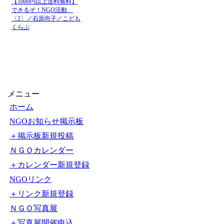
【1000円以上送料無料】
できるぞ！NGO活動
〔2〕／石原尚子／こども
くらぶ
メニュー
ホーム
NGOお知らせ掲示板
＋掲示板新規投稿
ＮＧＯカレンダー
＋カレンダー新規登録
NGOリンク
＋リンク新規登録
ＮＧＯ写真展
＋写真展開催申込