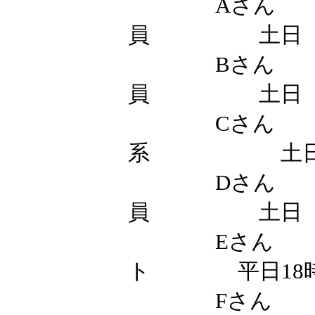
なく避けられ
覚なき差別）
を教えてあげ
4）習慣・マ
日本人がはっ
体裁や義理を
スムーズにす