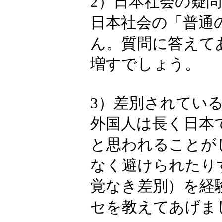
みます。あなた
【日本語トー
1）日本語が上
日本語で話す
話練習になり