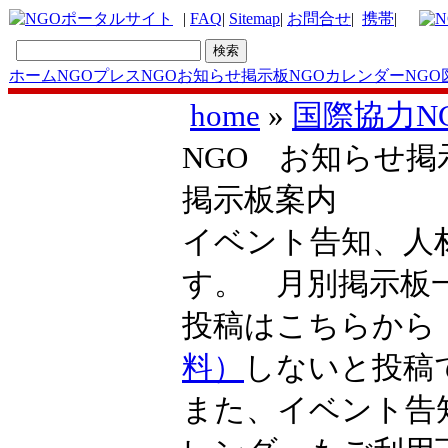
|
FAQ
|
Sitemap
|
お問合せ
|
携帯
|
ホーム
NGOプレス
NGOお知らせ掲示板
NGOカレンダー
NGO
home
»
国際協
NGO お知ら
掲示板案内
イベント告知
す。 月別掲
投稿はこち
料）
しないと