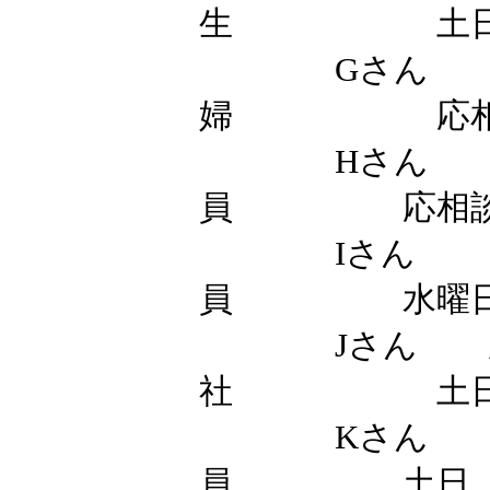
5）その他生
仕事での悩み
なるもの。問
いてあげるこ
Aさん
員 土
Bさん