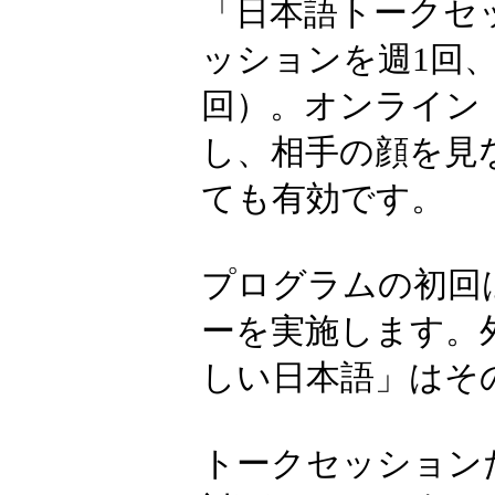
「日本語トー
人、スリラン
ル人、カンボ
トリーして皆
「日本語トーク
ッションを週1
回）。オンライ