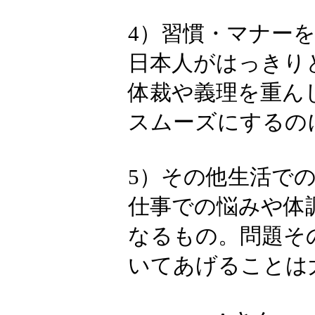
2）日本社会
日本社会の「
ん。質問に答
増すでしょう
3）差別され
外国人は長く
と思われるこ