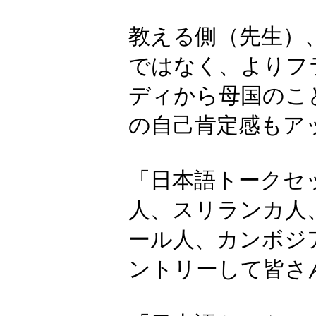
ト
)
このプログラ
く“話し相手”
教える側（先
ではなく、より
ディから母国
の自己肯定感