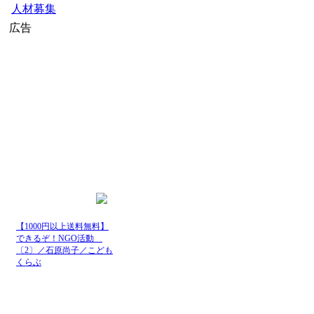
人材募集
広告
【1000円以上送料無料】
できるぞ！NGO活動
〔2〕／石原尚子／こども
くらぶ