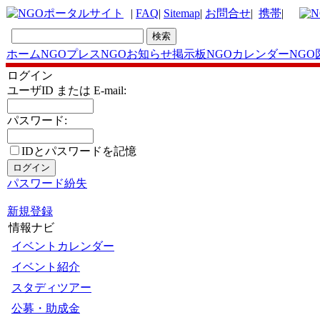
|
FAQ
|
Sitemap
|
お問合せ
|
携帯
|
ホーム
NGOプレス
NGOお知らせ掲示板
NGOカレンダー
NGO
ログイン
ユーザID または E-mail:
パスワード:
IDとパスワードを記憶
パスワード紛失
新規登録
情報ナビ
イベントカレンダー
イベント紹介
スタディツアー
公募・助成金