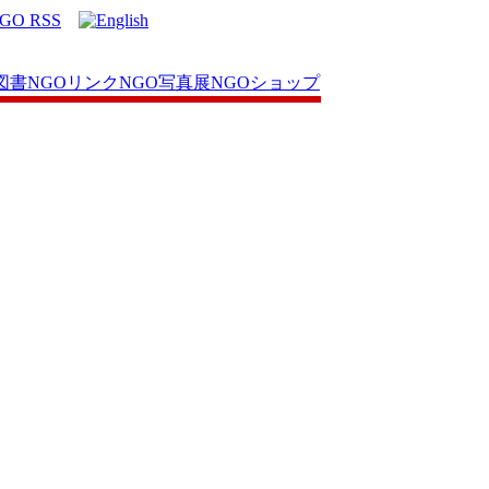
図書
NGOリンク
NGO写真展
NGOショップ