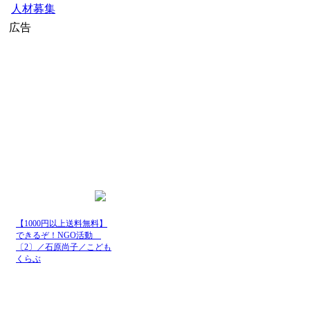
人材募集
広告
【1000円以上送料無料】
できるぞ！NGO活動
〔2〕／石原尚子／こども
くらぶ