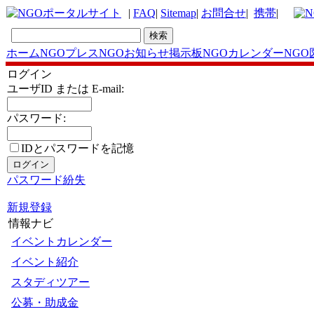
|
FAQ
|
Sitemap
|
お問合せ
|
携帯
|
ホーム
NGOプレス
NGOお知らせ掲示板
NGOカレンダー
NGO
ログイン
ユーザID または E-mail:
パスワード:
IDとパスワードを記憶
パスワード紛失
新規登録
情報ナビ
イベントカレンダー
イベント紹介
スタディツアー
公募・助成金