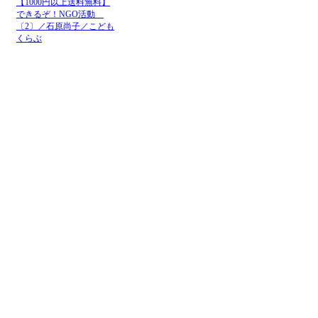
【1000円以上送料無料】
できるぞ！NGO活動
〔2〕／石原尚子／こども
くらぶ
メニュー
ホーム
NGOお知らせ掲示板
＋掲示板新規投稿
ＮＧＯカレンダー
＋カレンダー新規登録
NGOリンク
＋リンク新規登録
ＮＧＯ写真展
＋写真展開催申込