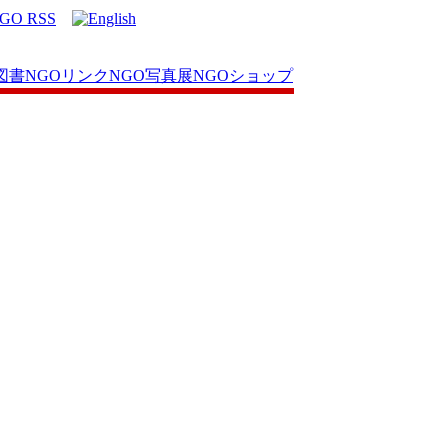
図書
NGOリンク
NGO写真展
NGOショップ