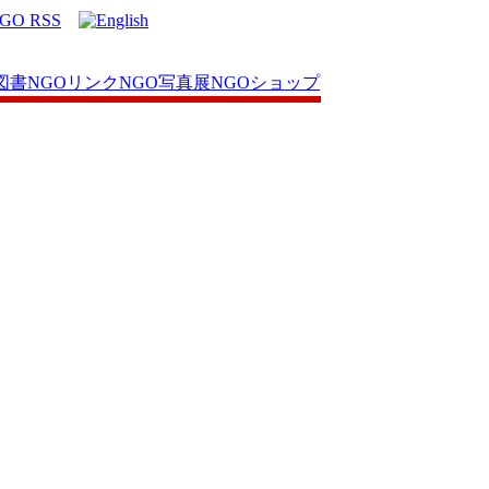
図書
NGOリンク
NGO写真展
NGOショップ