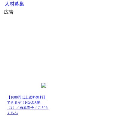
人材募集
広告
【1000円以上送料無料】
できるぞ！NGO活動
〔2〕／石原尚子／こども
くらぶ