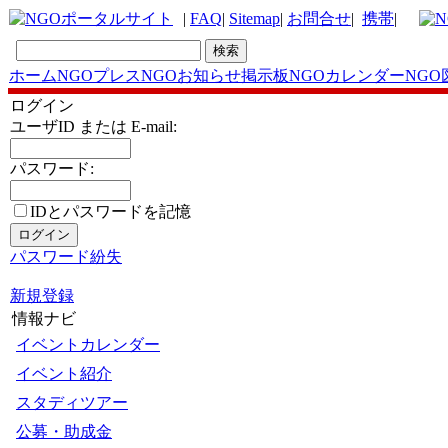
|
FAQ
|
Sitemap
|
お問合せ
|
携帯
|
ホーム
NGOプレス
NGOお知らせ掲示板
NGOカレンダー
NGO
ログイン
ユーザID または E-mail:
パスワード:
IDとパスワードを記憶
パスワード紛失
新規登録
情報ナビ
イベントカレンダー
イベント紹介
スタディツアー
公募・助成金