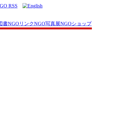
図書
NGOリンク
NGO写真展
NGOショップ