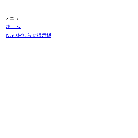
【1000円以上送料無料】
できるぞ！NGO活動
〔2〕／石原尚子／こども
くらぶ
メニュー
ホーム
NGOお知らせ掲示板
＋掲示板新規投稿
ＮＧＯカレンダー
＋カレンダー新規登録
NGOリンク
＋リンク新規登録
ＮＧＯ写真展
＋写真展開催申込