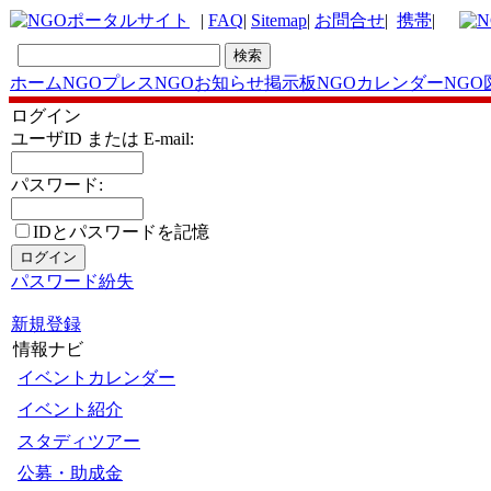
|
FAQ
|
Sitemap
|
お問合せ
|
携帯
|
ホーム
NGOプレス
NGOお知らせ掲示板
NGOカレンダー
NGO
ログイン
ユーザID または E-mail:
パスワード:
IDとパスワードを記憶
パスワード紛失
新規登録
情報ナビ
イベントカレンダー
イベント紹介
スタディツアー
公募・助成金