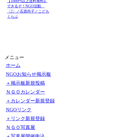
【1000円以上送料無料】
できるぞ！NGO活動
〔2〕／石原尚子／こども
くらぶ
メニュー
ホーム
NGOお知らせ掲示板
＋掲示板新規投稿
ＮＧＯカレンダー
＋カレンダー新規登録
NGOリンク
＋リンク新規登録
ＮＧＯ写真展
＋写真展開催申込