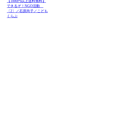
【1000円以上送料無料】
できるぞ！NGO活動
〔2〕／石原尚子／こども
くらぶ
メニュー
ホーム
NGOお知らせ掲示板
＋掲示板新規投稿
ＮＧＯカレンダー
＋カレンダー新規登録
NGOリンク
＋リンク新規登録
ＮＧＯ写真展
＋写真展開催申込