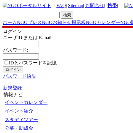
|
FAQ
|
Sitemap
|
お問合せ
|
携帯
|
ホーム
NGOプレス
NGOお知らせ掲示板
NGOカレンダー
NGO
ログイン
ユーザID または E-mail:
パスワード:
IDとパスワードを記憶
パスワード紛失
新規登録
情報ナビ
イベントカレンダー
イベント紹介
スタディツアー
公募・助成金