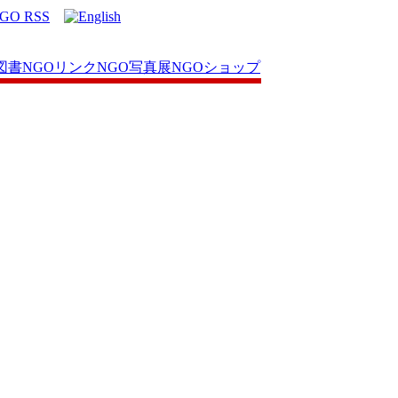
図書
NGOリンク
NGO写真展
NGOショップ