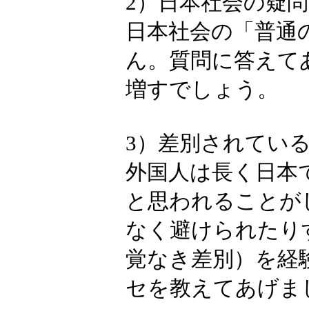
みます。あなた
【日本語トー
1）日本語が上
日本語で話す
話練習になり