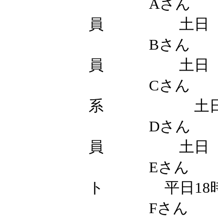
なく避けられ
覚なき差別）
を教えてあげ
4）習慣・マ
日本人がはっ
体裁や義理を
スムーズにす