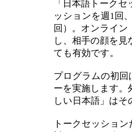
「日本語トー
人、スリラン
ル人、カンボ
トリーして皆
「日本語トーク
ッションを週1
回）。オンライ