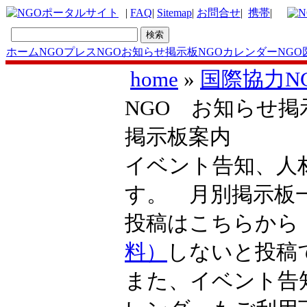
|
FAQ
|
Sitemap
|
お問合せ
|
携帯
|
ホーム
NGOプレス
NGOお知らせ掲示板
NGOカレンダー
NGO
home
»
国際協
NGO お知ら
掲示板案内
イベント告知
す。 月別掲
投稿はこち
料）
しないと