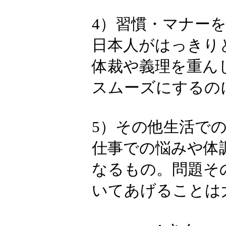
2）日本社会
日本社会の「
ん。質問に答
増すでしょう
3）差別され
外国人は長く
と思われるこ