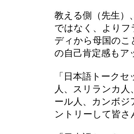
ト
)
このプログラ
く“話し相手”
教える側（先
ではなく、より
ディから母国
の自己肯定感