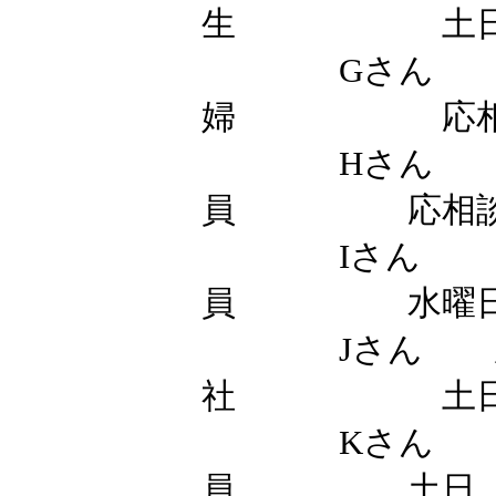
5）その他生
仕事での悩み
なるもの。問
いてあげるこ
Aさん
員 土
Bさん