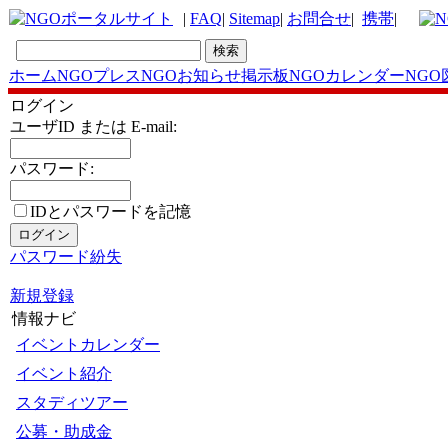
|
FAQ
|
Sitemap
|
お問合せ
|
携帯
|
ホーム
NGOプレス
NGOお知らせ掲示板
NGOカレンダー
NGO
ログイン
ユーザID または E-mail:
パスワード:
IDとパスワードを記憶
パスワード紛失
新規登録
情報ナビ
イベントカレンダー
イベント紹介
スタディツアー
公募・助成金