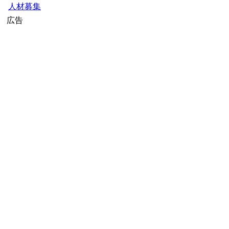
人材募集
広告
【1000円以上送料無料】
できるぞ！NGO活動
〔2〕／石原尚子／こども
くらぶ