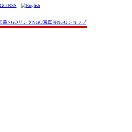
図書
NGOリンク
NGO写真展
NGOショップ