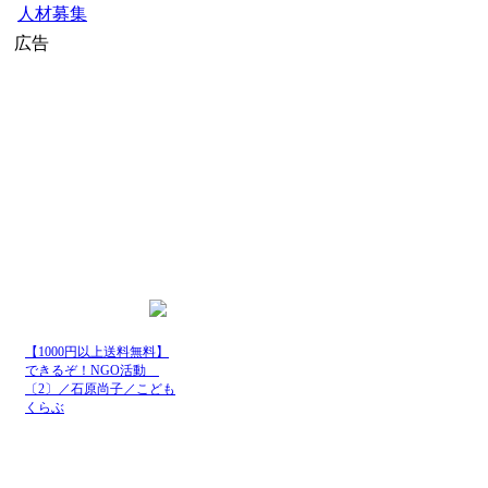
人材募集
広告
【1000円以上送料無料】
できるぞ！NGO活動
〔2〕／石原尚子／こども
くらぶ