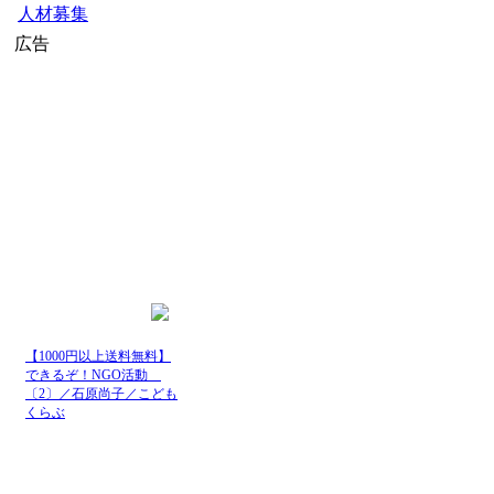
人材募集
広告
【1000円以上送料無料】
できるぞ！NGO活動
〔2〕／石原尚子／こども
くらぶ