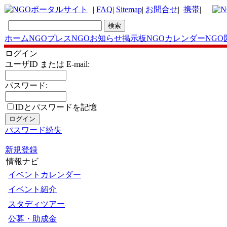
|
FAQ
|
Sitemap
|
お問合せ
|
携帯
|
ホーム
NGOプレス
NGOお知らせ掲示板
NGOカレンダー
NGO
ログイン
ユーザID または E-mail:
パスワード:
IDとパスワードを記憶
パスワード紛失
新規登録
情報ナビ
イベントカレンダー
イベント紹介
スタディツアー
公募・助成金