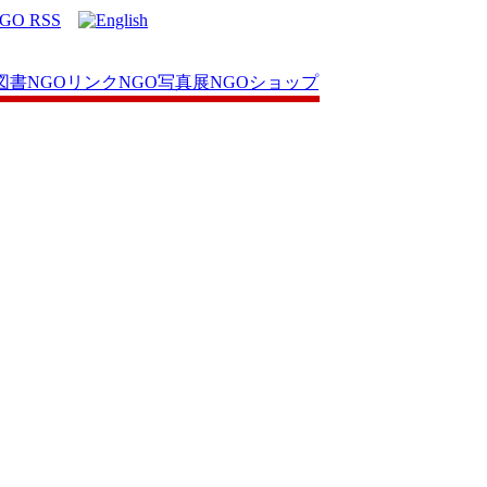
図書
NGOリンク
NGO写真展
NGOショップ