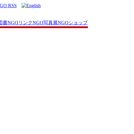
図書
NGOリンク
NGO写真展
NGOショップ