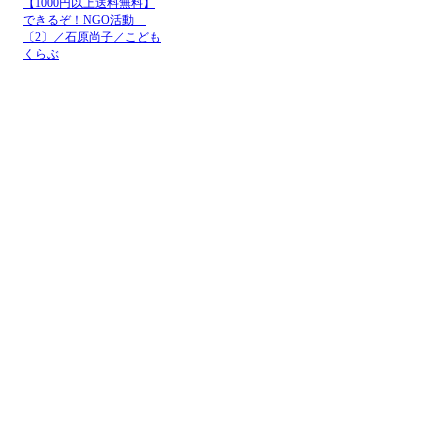
【1000円以上送料無料】
できるぞ！NGO活動
〔2〕／石原尚子／こども
くらぶ
メニュー
ホーム
NGOお知らせ掲示板
＋掲示板新規投稿
ＮＧＯカレンダー
＋カレンダー新規登録
NGOリンク
＋リンク新規登録
ＮＧＯ写真展
＋写真展開催申込