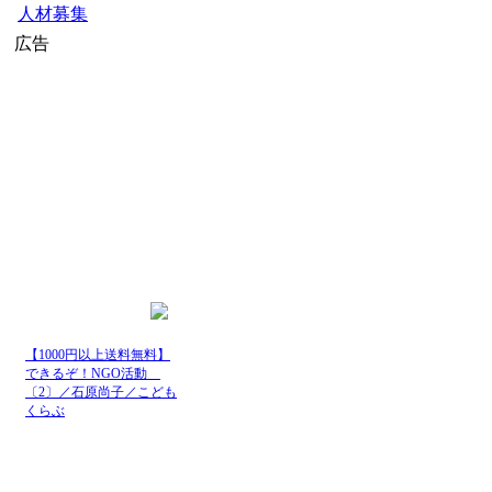
人材募集
広告
【1000円以上送料無料】
できるぞ！NGO活動
〔2〕／石原尚子／こども
くらぶ