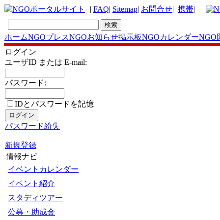
|
FAQ
|
Sitemap
|
お問合せ
|
携帯
|
ホーム
NGOプレス
NGOお知らせ掲示板
NGOカレンダー
NGO
ログイン
ユーザID または E-mail:
パスワード:
IDとパスワードを記憶
パスワード紛失
新規登録
情報ナビ
イベントカレンダー
イベント紹介
スタディツアー
公募・助成金