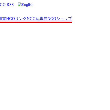
図書
NGOリンク
NGO写真展
NGOショップ