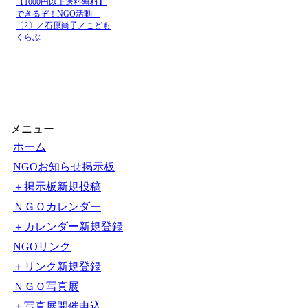
【1000円以上送料無料】
できるぞ！NGO活動
〔2〕／石原尚子／こども
くらぶ
メニュー
ホーム
NGOお知らせ掲示板
＋掲示板新規投稿
ＮＧＯカレンダー
＋カレンダー新規登録
NGOリンク
＋リンク新規登録
ＮＧＯ写真展
＋写真展開催申込